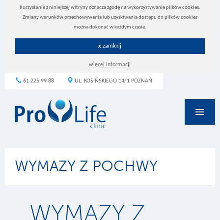
Korzystanie z niniejszej witryny oznacza zgodę na wykorzystywanie plików cookies.
Zmiany warunków przechowywania lub uzyskiwania dostępu do plików cookies
można dokonać w każdym czasie.
x
zamknij
więcej informacji
61 225 99 88
UL. KOSIŃSKIEGO 14/1 POZNAŃ
Aktualności
WYMAZY Z POCHWY
Dokumenty
Nasz Zespół
WYMAZY Z
O klinice