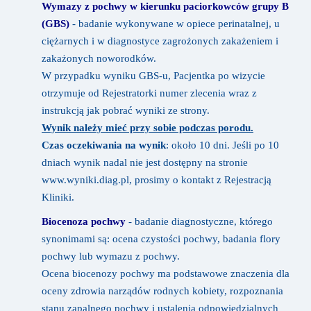
Wymazy z pochwy w kierunku paciorkowców grupy B
(GBS)
- badanie wykonywane w opiece perinatalnej, u
ciężarnych i w diagnostyce zagrożonych zakażeniem i
zakażonych noworodków.
W przypadku wyniku GBS-u, Pacjentka po wizycie
otrzymuje od Rejestratorki numer zlecenia wraz z
instrukcją jak pobrać wyniki ze strony.
Wynik należy mieć przy sobie podczas porodu.
Czas oczekiwania na wynik
: około 10 dni. Jeśli po 10
dniach wynik nadal nie jest dostępny na stronie
www.wyniki.diag.pl, prosimy o kontakt z
Rejestracją
Kliniki.
Biocenoza pochwy
- badanie diagnostyczne, którego
synonimami są: ocena czystości pochwy, badania flory
pochwy lub wymazu z pochwy.
Ocena biocenozy pochwy ma podstawowe znaczenia dla
oceny zdrowia narządów rodnych kobiety, rozpoznania
stanu zapalnego pochwy i ustalenia odpowiedzialnych