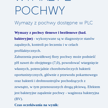
POCHWY
Poradnie
Cennik wizyt
Wymazy z pochwy dostępne w PLC
Katalog badań
Wymazy z pochwy tlenowe i beztlenowe (bad.
Nasze Webinary
bakteryjne)
- wykonywane są w diagnostyce stanów
zapalnych, kontroli po leczeniu i w celach
Kontakt
profilaktycznych.
Zaburzenia prawidłowej flory pochwy może podnieść
pH nawet do obojętnego (7,0), powodować wtargnięcie
własnych, potencjalnie chorobotwórczych bakterii
oportunistycznych, głównie z przewodu pokarmowego
oraz bakterii i drobnoustrojów pochodzących z
zewnątrz, w tym przenoszonych drogą płciową. Efektem
jest bakteryjne zapalenie pochwy - waginoza bakteryjna
(BV).
Czas oczekiwania na wynik
: